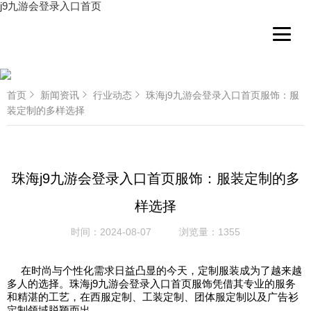
j9九游会登录入口首页
首页
新闻资讯
行业动态
珠海j9九游会登录入口首页服饰：服
装定制的多样选择
珠海j9九游会登录入口首页服饰：服装定制的多
样选择
时间：
2024-08-07
浏览量：
1355
在时尚与个性化需求日益凸显的今天，定制服装成为了越来越
多人的选择。珠海j9九游会登录入口首页服饰凭借其专业的服务
和精湛的工艺，在西服定制、工装定制、团体服定制以及广告衫
定制领域脱颖而出。