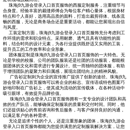
珠海j9九游会登录入口首页服饰的西服定制服务，注重细节与
合身度。经验丰富的裁缝师傅会为每位客户精心量体，根据身材
特点和个人喜好，选用高品质的面料，打造出裁剪得体、线条流
畅的西服，无论是商务场合还是重要活动，都能让您展现出自信
与风度。
工装定制方面，珠海j9九游会登录入口首页服饰充分考虑到工
作环境的需求和职业特点。采用耐磨、透气且具有功能性的面
料，结合时尚的设计元素，为各行业提供既舒适又实用的工装，
提升员工的工作效率和企业形象。
团体服定制是珠海j9九游会登录入口首页服饰的一大特色。无
论是学校的校服、公司的团队服装还是社团的活动服装，都能根
据团体的文化和需求进行专属设计。统一而独特的团体服，有助
于增强团队的凝聚力和归属感，展现出团结向上的精神风貌。
广告衫定制则为企业的宣传推广提供了创新的途径。珠海j9九
游会登录入口首页服饰可以将企业的标志、宣传语或特色图案巧
妙地印制在广告衫上，使其成为流动的宣传载体，在各种活动中
吸引眼球，有效提升品牌价值。
珠海j9九游会登录入口首页服饰拥有一支专业的设计团队和高
效的生产队伍，能够确保定制服装的质量和交付时间。同时，他
们还提供贴心的售前咨询和售后服务，与客户保持良好的沟通，
以满足客户的各种需求。
无论是追求个性的个人，还是注重形象的团体，珠海j9九游会
登录入口首页服饰都能为您提供满意的定制服装解决方案，让您