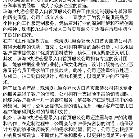
务和丰富的经验，成为了众多企业的首选。
珠海j9九游会登录入口首页服装公司在工作服定制领域有着深厚
的历史底蕴。公司自成立以来，一直致力于为客户提供高品质、
个性化的工作服定制服务。凭借着对行业的深刻理解和不断创新
的精神，珠海j9九游会登录入口首页服装公司逐渐在市场中树立
了良好的口碑。
在车间工作服定制方面，珠海j9九游会登录入口首页服装公司具
有得天独厚的优势。首先，公司拥有丰富的面料资源，可以根据
客户需求提供各种优质的面料选择，确保工作服既舒适又耐用。
其次，珠海j9九游会登录入口首页服装公司拥有专业的设计团
队，能够根据企业的行业特点和文化内涵，设计出既符合企业形
象又符合员工需求的工作服款式。此外，公司还注重细节处理，
从领口、袖口到口袋设计，都力求完美，以满足客户的不同需
求。
除了优质的产品，珠海j9九游会登录入口首页服装公司还以专业
的服务赢得了客户的信赖。公司拥有一支经验丰富的销售团队，
能够为客户提供一对一的咨询服务，解答客户在定制过程中的各
种疑问。同时，公司还提供完善的售后服务，确保客户在使用过
程中能够得到及时的帮助和支持。
此外，珠海j9九游会登录入口首页服装公司还注重与客户的沟通
和合作。在定制过程中，公司会与客户保持密切的沟通，确保设
计方案能够准确反映客户的需求和期望。同时，公司还会根据客
户的反馈和建议，不断优化产品和服务，以更好地满足客户的需